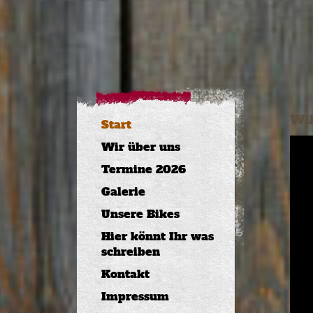
Wil
Start
Wir über uns
Termine 2026
Galerie
Unsere Bikes
Hier könnt Ihr was
schreiben
Kontakt
Impressum