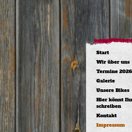
Start
Wir über uns
Termine 2026
Galerie
Unsere Bikes
Hier könnt Ih
schreiben
Kontakt
Impressum