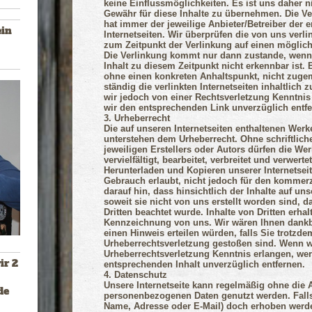
keine Einflussmöglichkeiten. Es ist uns daher n
Gewähr für diese Inhalte zu übernehmen. Die V
hat immer der jeweilige Anbieter/Betreiber der
ein
Internetseiten. Wir überprüfen die von uns verli
zum Zeitpunkt der Verlinkung auf einen möglic
Die Verlinkung kommt nur dann zustande, wenn 
Inhalt zu diesem Zeitpunkt nicht erkennbar ist.
ohne einen konkreten Anhaltspunkt, nicht zuge
ständig die verlinkten Internetseiten inhaltlich 
wir jedoch von einer Rechtsverletzung Kenntnis
wir den entsprechenden Link unverzüglich entfe
3. Urheberrecht
Die auf unseren Internetseiten enthaltenen Werk
unterstehen dem Urheberrecht. Ohne schriftli
jeweiligen Erstellers oder Autors dürfen die Wer
vervielfältigt, bearbeitet, verbreitet und verwert
Herunterladen und Kopieren unserer Internetseite
Gebrauch erlaubt, nicht jedoch für den kommerz
darauf hin, dass hinsichtlich der Inhalte auf unse
soweit sie nicht von uns erstellt worden sind, 
Dritten beachtet wurde. Inhalte von Dritten erhal
Kennzeichnung von uns. Wir wären Ihnen dankb
einen Hinweis erteilen würden, falls Sie trotzde
Urheberrechtsverletzung gestoßen sind. Wenn w
Urheberrechtsverletzung Kenntnis erlangen, we
ir 2
entsprechenden Inhalt unverzüglich entfernen.
4. Datenschutz
Unsere Internetseite kann regelmäßig ohne die
de
personenbezogenen Daten genutzt werden. Falls
Name, Adresse oder E-Mail) doch erhoben werde