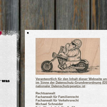
Verantwortlich für den Inhalt dieser Webseite un
r was
im Sinne der Datenschutz-Grundverordnung (D
nationaler Datenschutzgesetze ist
:
Rechtsanwalt
Fachanwalt für Familienrecht
Fachanwalt für Verkehrsrecht
Michael Schneider