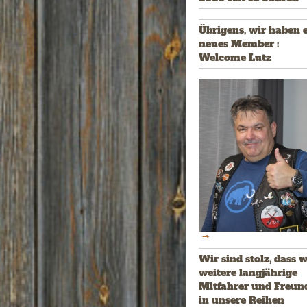
Übrigens, wir haben 
neues Member :
Welcome Lutz
Wir sind stolz, dass w
weitere langjährige
Mitfahrer und Freun
in unsere Reihen