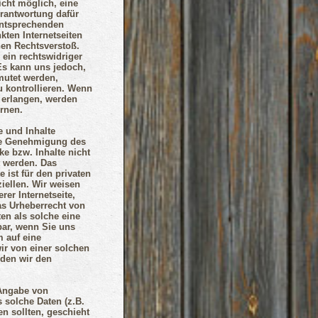
icht möglich, eine
erantwortung dafür
 entsprechenden
nkten Internetseiten
hen Rechtsverstoß.
ein rechtswidriger
 Es kann uns jedoch,
mutet werden,
zu kontrollieren. Wenn
 erlangen, werden
rnen.
e und Inhalte
che Genehmigung des
ke bzw. Inhalte nicht
et werden. Das
 ist für den privaten
iellen. Wir weisen
rer Internetseite,
das Urheberrecht von
ten als solche eine
ar, wenn Sie uns
m auf eine
ir von einer solchen
rden wir den
 Angabe von
 solche Daten (z.B.
n sollten, geschieht