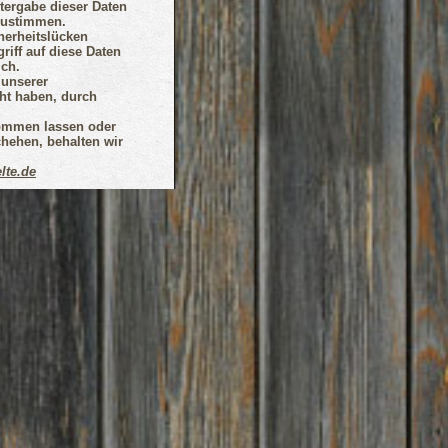
itergabe dieser Daten
 zustimmen.
herheitslücken
riff auf diese Daten
ch.
 unserer
cht haben, durch
ommen lassen oder
hehen, behalten wir
lte.de