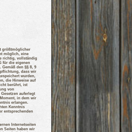
it größtmöglicher
ht möglich, eine
richtig, vollständig
G für die eigenen
h. Gemäß den §§ 8, 9
pflichtung, dass wir
 gespeichert wurden,
, die Hinweise auf
ht berührt, ist
nung von
 Gesetzen auferlegt
m Moment, in dem wir
ntnis erlangen.
hten Kenntnis
der entsprechenden
ernen Internetseiten
nen Seiten haben wir