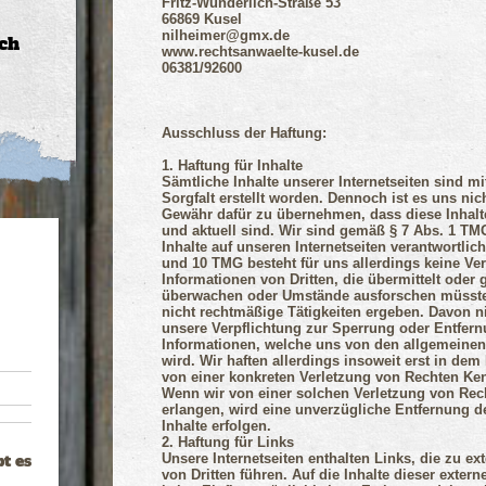
Fritz-Wunderlich-Straße 53
66869 Kusel
nilheimer@gmx.de
ch
www.rechtsanwaelte-kusel.de
06381/92600
Ausschluss der Haftung:
1. Haftung für Inhalte
Sämtliche Inhalte unserer Internetseiten sind m
Sorgfalt erstellt
worden
. Dennoch ist es uns nic
Gewähr dafür zu übernehmen, dass diese Inhalte 
und aktuell sind. Wir sind gemäß § 7 Abs. 1 TM
Inhalte auf unseren Internetseiten verantwortlic
und 10 TMG besteht für uns allerdings keine Ver
Informationen von Dritten, die übermittelt oder
überwachen oder Umstände ausforschen müssten
nicht rechtmäßige Tätigkeiten ergeben. Davon nic
unsere Verpflichtung zur Sperrung oder Entfer
Informationen, welche uns von den allgemeinen
wird. Wir haften allerdings insoweit erst in de
von einer konkreten Verletzung von Rechten Ken
Wenn wir von einer solchen Verletzung von Rec
erlangen, wird eine unverzügliche Entfernung 
Inhalte erfolgen.
2. Haftung für Links
bt es
Unsere Internetseiten enthalten Links, die zu ext
von Dritten führen. Auf die Inhalte dieser exter