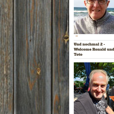
Und nochmal 2 -
Welcome Ronald un
Toto