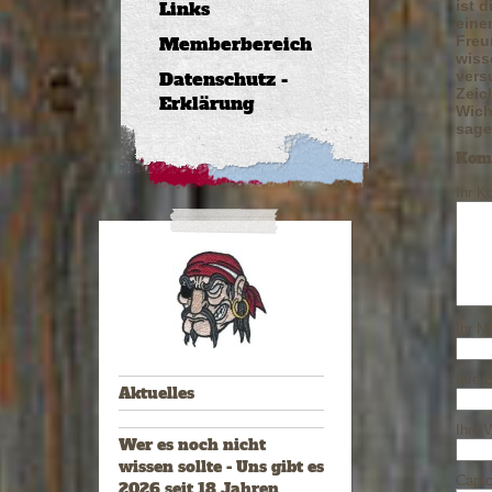
Links
ist d
eine
Memberbereich
Freu
wiss
Datenschutz -
vers
Zeic
Erklärung
Wich
sage
Kom
Ihr K
Ihr N
Ihre 
Aktuelles
Ihre 
Wer es noch nicht
wissen sollte - Uns gibt es
Capt
2026 seit 18 Jahren