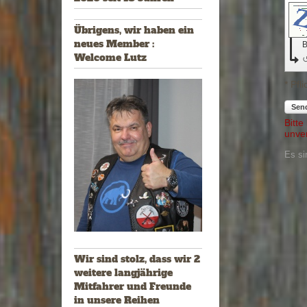
Übrigens, wir haben ein
neues Member :
B
Welcome Lutz
* Pfl
Sen
Bitte
unver
Es si
Wir sind stolz, dass wir 2
weitere langjährige
Mitfahrer und Freunde
in unsere Reihen