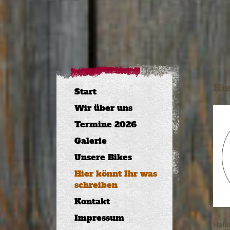
Hie
Start
Wir über uns
Termine 2026
Galerie
Unsere Bikes
Hier könnt Ihr was
schreiben
Kontakt
Impressum
Hallo