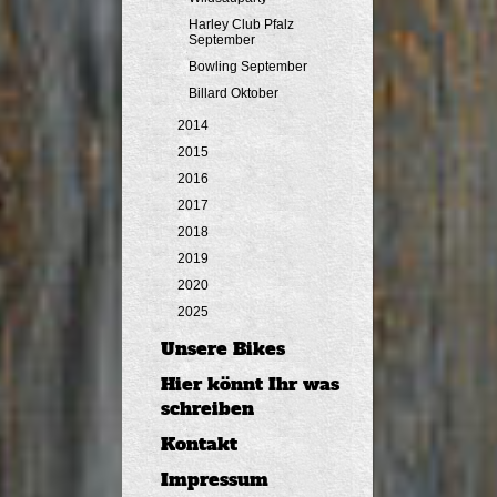
Harley Club Pfalz
September
Bowling September
Billard Oktober
2014
2015
2016
2017
2018
2019
2020
2025
Unsere Bikes
Hier könnt Ihr was
schreiben
Kontakt
Impressum