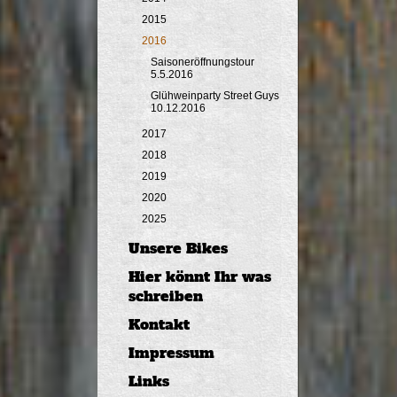
2015
2016
Saisoneröffnungstour
5.5.2016
Glühweinparty Street Guys
10.12.2016
2017
2018
2019
2020
2025
Unsere Bikes
Hier könnt Ihr was
schreiben
Kontakt
Impressum
Links