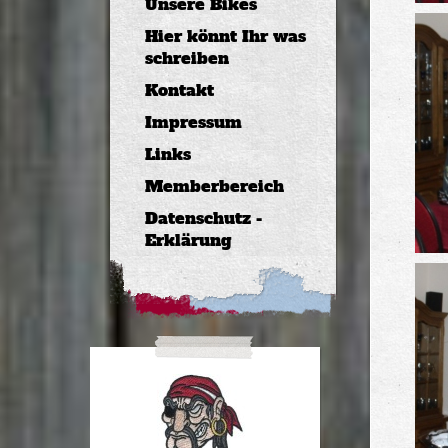
Unsere Bikes
Hier könnt Ihr was
schreiben
Kontakt
Impressum
Links
Memberbereich
Datenschutz -
Erklärung